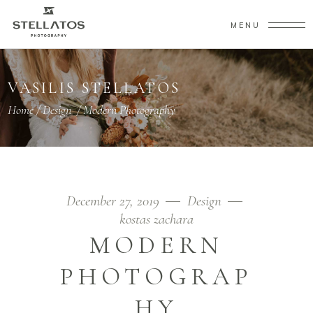
MENU
VASILIS STELLATOS
Home
/
Design
/
Modern Photography
December 27, 2019
Design
kostas zachara
MODERN
PHOTOGRAP
HY