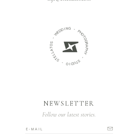
N
G
I
D
D
-
E
W
P
H
O
-
T
O
S
G
O
R
T
A
A
P
L
H
L
Y
E
T
S
-
S
-
T
O
U
D
I
NEWSLETTER
Follow our latest stories.