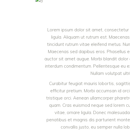
Lorem ipsum dolor sit amet, consectetur a
ligula. Aliquam ut rutrum est. Maecenas 
tincidunt rutrum vitae eleifend metus. Nu
Maecenas sed dapibus eros. Phasellus eu mi
auctor sit amet augue. Morbi blandit dolor
interdum condimentum. Pellentesque eu ex 
Nullam volutpat ultr
Curabitur feugiat mauris lobortis, sagittis
efficitur pretium. Morbi accumsan id orci
tristique orci. Aenean ullamcorper pharet
quam. Cras euismod neque sed lorem cursu
vitae, ornare ligula. Donec malesuada 
penatibus et magnis dis parturient monte
convallis justo, eu semper nulla lob