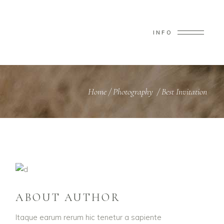
INFO
Home
/
Photography
/
Best Invitation
ABOUT AUTHOR
Itaque earum rerum hic tenetur a sapiente