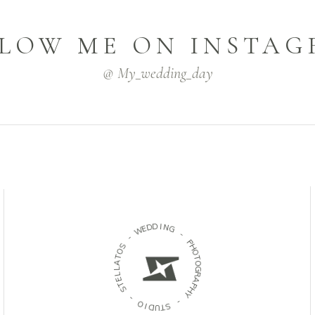
LOW ME ON INSTA
@ My_wedding_day
D
D
E
I
W
N
G
-
-
S
O
P
T
H
A
O
L
T
L
O
E
G
T
R
S
A
P
-
H
Y
O
I
-
D
U
S
T