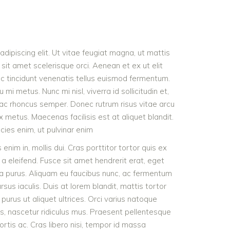
dipiscing elit. Ut vitae feugiat magna, ut mattis
sit amet scelerisque orci. Aenean et ex ut elit
nc tincidunt venenatis tellus euismod fermentum.
 metus. Nunc mi nisl, viverra id sollicitudin et,
 ac rhoncus semper. Donec rutrum risus vitae arcu
metus. Maecenas facilisis est at aliquet blandit.
icies enim, ut pulvinar enim
 enim in, mollis dui. Cras porttitor tortor quis ex
 a eleifend. Fusce sit amet hendrerit erat, eget
ra purus. Aliquam eu faucibus nunc, ac fermentum
s iaculis. Duis at lorem blandit, mattis tortor
purus ut aliquet ultrices. Orci varius natoque
s, nascetur ridiculus mus. Praesent pellentesque
ortis ac. Cras libero nisi, tempor id massa