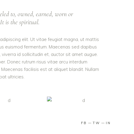
eled to, owned, earned, worn or
t is the spiritual.
dipiscing elit. Ut vitae feugiat magna, ut mattis
tellus euismod fermentum. Maecenas sed dapibus
viverra id sollicitudin et, auctor sit amet augue.
er. Donec rutrum risus vitae arcu interdum
aecenas facilisis est at aliquet blandit. Nullam
pat ultricies.
FB
TW
IN