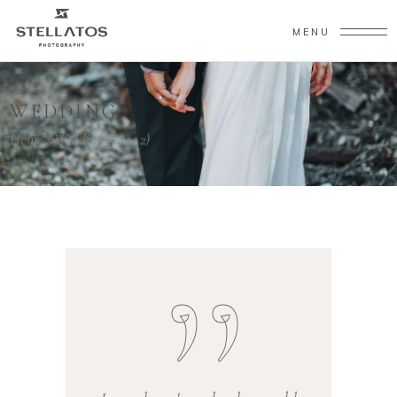
MENU
WEDDING
Home
/
Wedding
(Page 2)