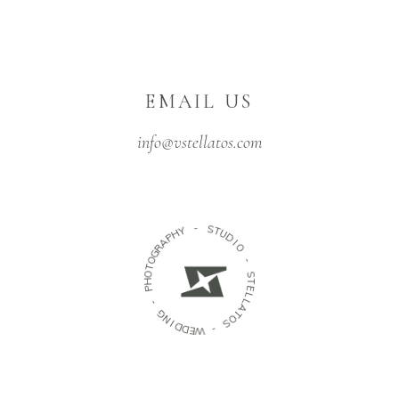
EMAIL US
info@vstellatos.com
-
Y
H
S
P
T
A
U
R
D
G
I
O
O
T
O
-
H
P
S
T
-
E
L
G
L
N
A
I
T
D
O
D
S
E
W
-